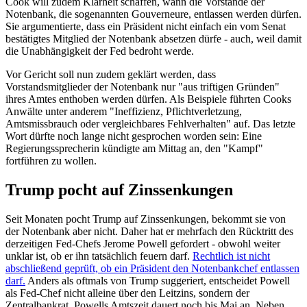
Cook will zudem Klarheit schaffen, wann die Vorstände der
Notenbank, die sogenannten Gouverneure, entlassen werden dürfen.
Sie argumentierte, dass ein Präsident nicht einfach ein vom Senat
bestätigtes Mitglied der Notenbank absetzen dürfe - auch, weil damit
die Unabhängigkeit der Fed bedroht werde.
Vor Gericht soll nun zudem geklärt werden, dass
Vorstandsmitglieder der Notenbank nur "aus triftigen Gründen"
ihres Amtes enthoben werden dürfen. Als Beispiele führten Cooks
Anwälte unter anderem "Ineffizienz, Pflichtverletzung,
Amtsmissbrauch oder vergleichbares Fehlverhalten" auf. Das letzte
Wort dürfte noch lange nicht gesprochen worden sein: Eine
Regierungssprecherin kündigte am Mittag an, den "Kampf"
fortführen zu wollen.
Trump pocht auf Zinssenkungen
Seit Monaten pocht Trump auf Zinssenkungen, bekommt sie von
der Notenbank aber nicht. Daher hat er mehrfach den Rücktritt des
derzeitigen Fed-Chefs Jerome Powell gefordert - obwohl weiter
unklar ist, ob er ihn tatsächlich feuern darf.
Rechtlich ist nicht
abschließend geprüft, ob ein Präsident den Notenbankchef entlassen
darf.
Anders als oftmals von Trump suggeriert, entscheidet Powell
als Fed-Chef nicht alleine über den Leitzins, sondern der
Zentralbankrat. Powells Amtszeit dauert noch bis Mai an. Neben