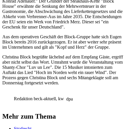
Konrad Adenauer." Der Gründer der Steakhaus-Kette "Block
House" erwähnte die Senkung der Mehrwertsteuer in der
Gastronomie, die Abschwächung des Lieferkettengesetzes und die
Abkehr vom Verbrenner-Aus im Jahre 2035. Die Entscheidungen
der EU seien ein Werk von Friedrich Merz. Dieser sei "ein
Geschenk für unser Deutschland".
Aus dem operativen Geschäft der Block-Gruppe hatte sich Eugen
Block bereits 2016 zurückgezogen. Er ist aber weiter sehr präsent
im Unternehmen und gilt als "Kopf und Herz" der Gruppe.
Christina Block begrüßte lächelnd auf dem Empfang Gäste, ergriff
aber nicht selbst das Wort. Umrahmt wurde die Veranstaltung vom
Shanty-Chor "Luv un Lee". Die 15 Musiker intonierten zum
Auftakt das Lied "Hoch im Norden weht ein rauer Wind". Der
Prozess gegen Christina Block und sechs Mitangeklagte soll am
Donnerstag fortgesetzt werden.
Redaktion beck-aktuell, kw
dpa
Mehr zum Thema
Strafrecht