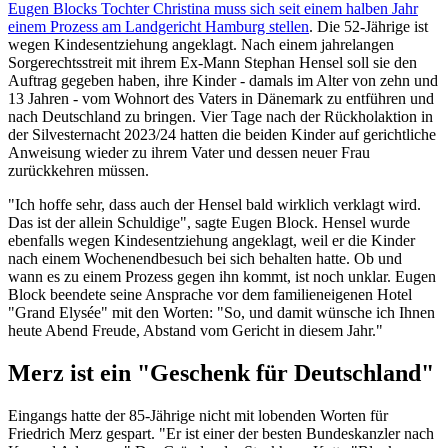
Eugen Blocks Tochter Christina muss sich seit einem halben Jahr
einem Prozess am Landgericht Hamburg stellen
. Die 52-Jährige ist
wegen Kindesentziehung angeklagt. Nach einem jahrelangen
Sorgerechtsstreit mit ihrem Ex-Mann Stephan Hensel soll sie den
Auftrag gegeben haben, ihre Kinder - damals im Alter von zehn und
13 Jahren - vom Wohnort des Vaters in Dänemark zu entführen und
nach Deutschland zu bringen. Vier Tage nach der Rückholaktion in
der Silvesternacht 2023/24 hatten die beiden Kinder auf gerichtliche
Anweisung wieder zu ihrem Vater und dessen neuer Frau
zurückkehren müssen.
"Ich hoffe sehr, dass auch der Hensel bald wirklich verklagt wird.
Das ist der allein Schuldige", sagte Eugen Block. Hensel wurde
ebenfalls wegen Kindesentziehung angeklagt, weil er die Kinder
nach einem Wochenendbesuch bei sich behalten hatte. Ob und
wann es zu einem Prozess gegen ihn kommt, ist noch unklar. Eugen
Block beendete seine Ansprache vor dem familieneigenen Hotel
"Grand Elysée" mit den Worten: "So, und damit wünsche ich Ihnen
heute Abend Freude, Abstand vom Gericht in diesem Jahr."
Merz ist ein "Geschenk für Deutschland"
Eingangs hatte der 85-Jährige nicht mit lobenden Worten für
Friedrich Merz gespart. "Er ist einer der besten Bundeskanzler nach