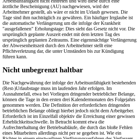
Arbeitsunfähigkeit nicht eintreten und wird diese durch eine
ärztliche Bescheinigung (AU) nachgewiesen, wird der
Arbeitnehmer gestellt, als wäre er nicht im Urlaub gewesen. Die
Tage sind ihm nachträglich zu gewähren. Ein häufiger Irrglaube ist
die automatische Verlängerung um die infolge der Krankheit
"ausgefallenen" Erholungstage: Dies sieht das Gesetz nicht vor. Die
ursprünglich geplante Auszeit endet mit dem letzten Tag des
ursprünglich geplanten Zeitraums. Eine eigenmächtige Verlängerung
der Abwesenheitszeit durch den Arbeitnehmer stellt eine
Pflichtverletzung dar, die unter Umständen bis zur Kündigung
führen kann.
Nicht unbegrenzt haltbar
Die Nachgewährung der infolge der Arbeitsunfähigkeit bestehenden
(Rest-)Urlaubstage muss im laufenden Jahr erfolgen. Im
Ausnahmefall, etwa bei Vorliegen dringender betrieblicher Belange,
können die Tage in den ersten drei Kalendermonaten des Folgejahrs
genommen werden. Die Definition der erforderlichen dringenden
betrieblichen Belange obliegt hierbei jedoch nicht dem Arbeitgeber.
Erforderlich ist im Einzelfall objektiv die Erreichung einer gewissen
Erheblichkeitsschwelle. In Betracht kommt etwa die
Aufrechterhaltung der Betriebsabläufe, die durch das bloße Fehlen
eines Mitarbeiters allerdings nicht per se gegeben ist. Wie ein
Richter in einem einstweiligen Verfügungsverfahren des Verfassers