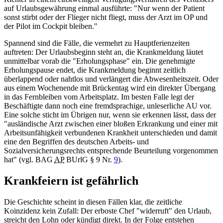
auf Urlaubsgewährung einmal ausführte: "Nur wenn der Patient
sonst stirbt oder der Flieger nicht fliegt, muss der Arzt im OP und
der Pilot im Cockpit bleiben."
Spannend sind die Fälle, die vermehrt zu Hauptferienzeiten
auftreten: Der Urlaubsbeginn steht an, die Krankmeldung läutet
unmittelbar vorab die "Erholungsphase" ein. Die genehmigte
Erholungspause endet, die Krankmeldung beginnt zeitlich
überlappend oder nahtlos und verlängert die Abwesenheitszeit. Oder
aus einem Wochenende mit Brückentag wird ein direkter Übergang
in das Fernbleiben vom Arbeitsplatz. Im besten Falle legt der
Beschäftigte dann noch eine fremdsprachige, unleserliche AU vor.
Eine solche sticht im Übrigen nur, wenn sie erkennen lässt, dass der
"ausländische Arzt zwischen einer bloßen Erkrankung und einer mit
Arbeitsunfähigkeit verbundenen Krankheit unterschieden und damit
eine den Begriffen des deutschen Arbeits- und
Sozialversicherungsrechts entsprechende Beurteilung vorgenommen
hat" (vgl.
BAG
AP
BUrlG § 9 Nr.
9
).
Krankfeiern ist gefährlich
Die Geschichte scheint in diesen Fällen klar, die zeitliche
Koinzidenz kein Zufall: Der erboste Chef "widerruft" den Urlaub,
streicht den Lohn oder kündigt direkt. In der Folge entstehen