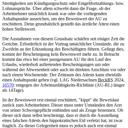
Streitigkeiten um Kündigungsschutz oder Entgeltfortzahlungs- bzw.
Lohnansprüche. Über allem schwebt dann die Frage, ob der
Arbeitnehmer tatsächlich krank war oder die vorliegenden
Anhaltspunkte ausreichen, um den Beweiswert der AU zu
erschüttern. Denn grundsätzlich genießt das ärztliche Attest einen
hohen Stellenwert.
Die Ausnahmen von diesem Grundsatz schärfen seit einiger Zeit die
Gerichte. Erforderlich ist der Vortrag tatsächlicher Umstände, die zu
Zweifeln an der Erkrankung des Beschäftigten führen. Gelingt dies,
kommt der Bescheinigung kein Beweiswert mehr zu. In Betracht
kommt das etwa bei einer passgenauen AU für den Lauf des
Urlaubs, wiederholt auftretenden Bescheinigungen um oder
während der Abwesenheit oder auch im direkten Anschluss vor oder
nach einem Wochenende. Der Zeitraum des Attests kann ebenfalls
einen Anhaltspunkt geben (vgl.
LAG Niedersachsen
BeckRS
2024,
16570
: entgegen der Arbeitsunfähigkeits-Richtlinie (AU-RL) länger
als 14Tage).
Ist der Beweiswert erst einmal erschüttert, "kippt" die Beweislast
zurück zum Arbeitnehmer. Dieser muss unter Umständen den Arzt
von seiner Schweigepflicht entbinden und als Zeuge benennen. Ob
dieser sich dann selbst bescheinigt, dass er durch die Ausstellung
eines falschen Attests den hippokratischen Eid verletzt hat, ist zwar
fraglich. Zu dieser Gelegenheit muss es jedoch auch erst einmal