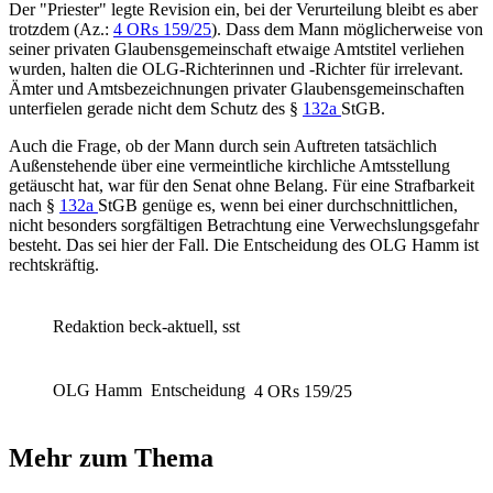
Der "Priester" legte Revision ein, bei der Verurteilung bleibt es aber
trotzdem (
Az.:
4 ORs 159/25
). Dass dem Mann möglicherweise von
seiner privaten Glaubensgemeinschaft etwaige Amtstitel verliehen
wurden, halten die OLG-Richterinnen und -Richter für irrelevant.
Ämter und Amtsbezeichnungen privater Glaubensgemeinschaften
unterfielen gerade nicht dem Schutz des §
132a
StGB.
Auch die Frage, ob der Mann durch sein Auftreten tatsächlich
Außenstehende über eine vermeintliche kirchliche Amtsstellung
getäuscht hat, war für den Senat ohne Belang. Für eine Strafbarkeit
nach §
132a
StGB genüge es, wenn bei einer durchschnittlichen,
nicht besonders sorgfältigen Betrachtung eine Verwechslungsgefahr
besteht. Das sei hier der Fall. Die
Entscheidung des OLG Hamm
ist
rechtskräftig.
Redaktion beck-aktuell, sst
OLG Hamm
Entscheidung
4 ORs 159/25
Mehr zum Thema