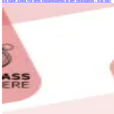
Ich habe Angst vor dem Sitzungsdienst in der Strafstation - was tun?