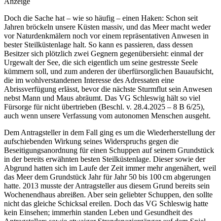
Anzeige
Doch die Sache hat – wie so häufig – einen Haken: Schon seit
Jahren bröckeln unsere Küsten massiv, und das Meer macht weder
vor Naturdenkmälern noch vor einem repräsentativen Anwesen in
bester Steilküstenlage halt. So kann es passieren, dass dessen
Besitzer sich plötzlich zwei Gegnern gegenübersieht: einmal der
Urgewalt der See, die sich eigentlich um seine gestresste Seele
kümmern soll, und zum anderen der überfürsorglichen Bauaufsicht,
die im wohlverstandenen Interesse des Adressaten eine
Abrissverfügung erlässt, bevor die nächste Sturmflut sein Anwesen
nebst Mann und Maus abräumt. Das VG Schleswig hält so viel
Fürsorge für nicht übertrieben (Beschl. v. 28.4.​2025 – 8 B 6/25),
auch wenn unsere Verfassung vom autonomen Menschen ausgeht.
Dem Antragsteller in dem Fall ging es um die Wiederherstellung der
aufschiebenden Wirkung seines Widerspruchs gegen die
Beseitigungsanordnung für einen Schuppen auf seinem Grundstück
in der bereits erwähnten besten Steilküstenlage. Dieser sowie der
Abgrund hatten sich im Laufe der Zeit immer mehr angenähert, weil
das Meer dem Grundstück Jahr für Jahr 50 bis 100 cm abgerungen
hatte. 2013 musste der Antragsteller aus diesem Grund bereits sein
Wochenendhaus abreißen. Aber sein geliebter Schuppen, den sollte
nicht das gleiche Schicksal ereilen. Doch das VG Schleswig hatte
kein Einsehen; immerhin standen Leben und Gesundheit des