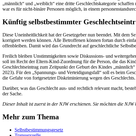
„männlich“ und „weiblich“ eine dritte Geschlechtskategorie schaffen
war es für nicht-binäre Personen möglich, in einem personenstandsr
Künftig selbstbestimmter Geschlechtseint
Diese Uneinheitlichkeit hat der Gesetzgeber nun beendet. Mit dem Se
korrigiert werden können. Alle Betroffenen können fortan durch einf
offenbleiben. Damit wird das Grundrecht auf geschlechtliche Selbs
Freilich bleiben Unstimmigkeiten sowie Diskussions- und weitergehe
soll im Recht der Eltern-Kind-Zuordnung für die Person, die das Kind
Geschlechtseintrag zum Zeitpunkt der Geburt des Kindes „männlich“ 
2023). Für den „Spannungs- und Verteidigungsfall“ soll es beim Geschl
die Gefahr von fortgesetzter Diskriminierung wegen des Geschlechts.
Darüber, was das Geschlecht aus- und rechtlich relevant macht, besteht
der Sache.
Dieser Inhalt ist zuerst in der NJW erschienen. Sie möchten die NJW 
Mehr zum Thema
Selbstbestimmungsgesetz
Transsexuelle