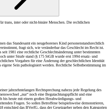
 trans, inter oder nicht-binäre Menschen. Die rechtlichen
enen das Standesamt ein neugeborenes Kind personenstandsrechtlich
reinstimmt, fragt sich, wie veränderbar das Geschlecht im Recht ist.
s seit 1981 eine rechtliche Geschlechtsänderung unter bestimmten
ch unter Strafe stand (§ 175 StGB wurde erst 1994 ersatz- und
echtlichen Vorgaben für eine Änderung der geschlechtlichen Identität
s eigene Sein pathologisiert werden. Rechtliche Selbstbestimmung im
 einer jahrzehntelangen Rechtsprechung nahezu jede Regelung des
amenswechsel „nur“ noch eine Begutachtungspflicht und eine
doch bis heute mit einem großen Herabwürdigungs- und
itenden Fragen. So sollen Betroffene beispielsweise demonstrieren,
018 entschied das BVerfG, dass der Gesetzgeber neben den Kategorien