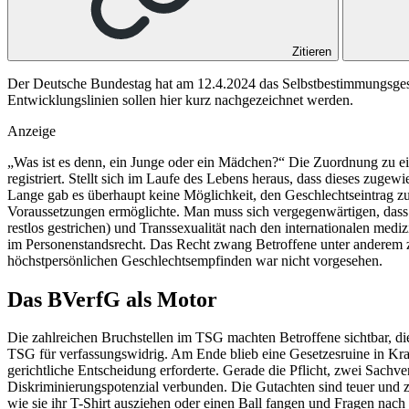
Zitieren
Der Deutsche Bundestag hat am 12.4.​2024 das Selbstbestimmungsgeset
Entwicklungslinien sollen hier kurz nachgezeichnet werden.
Anzeige
„Was ist es denn, ein Junge oder ein Mädchen?“ Die Zuordnung zu ei
registriert. Stellt sich im Laufe des Lebens heraus, dass dieses zuge
Lange gab es überhaupt keine Möglichkeit, den Geschlechtseintrag zu
Voraussetzungen ermöglichte. Man muss sich vergegenwärtigen, dass 
restlos gestrichen) und Transsexualität nach den internationalen medi
im Personenstandsrecht. Das Recht zwang Betroffene unter anderem zu
höchstpersönlichen Geschlechtsempfinden war nicht vorgesehen.
Das BVerfG als Motor
Die zahlreichen Bruchstellen im TSG machten Betroffene sichtbar, d
TSG für verfassungswidrig. Am Ende blieb eine Gesetzesruine in Kraf
gerichtliche Entscheidung erforderte. Gerade die Pflicht, zwei Sachv
Diskriminierungspotenzial verbunden. Die Gutachten sind teuer und 
wie sie ihr T-Shirt ausziehen oder einen Ball fangen und Fragen na