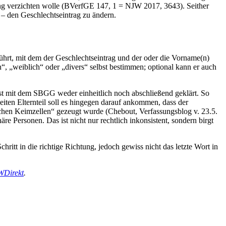
rung verzichten wolle (BVerfGE 147, 1 = NJW 2017, 3643). Seither
– den Geschlechtseintrag zu ändern.
ührt, mit dem der Geschlechtseintrag und der oder die Vorname(n)
, „weiblich“ oder „divers“ selbst bestimmen; optional kann er auch
st mit dem SBGG weder einheitlich noch abschließend geklärt. So
eiten Elternteil soll es hingegen darauf ankommen, dass der
chen Keimzellen“ gezeugt wurde (Chebout, Verfassungsblog v. 23.5.​
e Personen. Das ist nicht nur rechtlich inkonsistent, sondern birgt
ritt in die richtige Richtung, jedoch gewiss nicht das letzte Wort in
JWDirekt
.