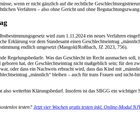
 müsse, wenn er nicht gänzlich auf die rechtliche Geschlechtsregistrie
echtlichen Verfahren – also ohne Gericht und ohne Begutachtungszwang 
rag
lbstbestimmungsgesetz wird zum 1.11.​2024 ein neues Verfahren eingef
ache Erklärung vor dem Standesamt einen Geschlechtseintrag „männlich“
tbestimmung endlich umgesetzt (Mangold/Roßbach, JZ 2023, 756).
nde Regelungsbedarfe. Was das Geschlecht im Recht ausmachen soll, i
 geboren hat, der Geschlechtseintrag nicht maßgeblich sein; für den zw
war, oder dass ein Nachweis erbracht wird, dass das Kind mit „männli
echtseintrag „männlich“ bleiben – auch für trans Frauen und nicht-binär
 also weiterhin Klärungsbedarf. Insofern ist das SBGG ein wichtiger Sch
kostenlos testen?
Jetzt vier Wochen gratis testen inkl. Online-Modul N