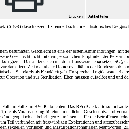
Drucken
Artikel teilen
z (SBGG) beschlossen. Es handelt sich um ein historisches Ereignis für
nem bestimmten Geschlecht ist eine der ersten Amtshandlungen, mit d
wiesene Geschlecht nicht mit dem persönlichen Empfinden der Person übe
 korrigieren. Das änderte sich mit dem Transsexuellengesetz (TSG), da
zur damaligen Zeit männliche Homosexualität in der Bundesrepublik no
zinischen Standards als Krankheit galt. Entsprechend rigide waren die r
r Operation und zur Sterilisation, Ehen mussten aufgelöst und und da
ie Fall um Fall zum BVerfG brachten. Das BVerfG erklärte so im Laufe
t, die als Voraussetzung für einen rechtlichen Geschlechts- und Vorn
erständigengutachten beibringen zu müssen, ist für die Betroffenen je
zum Teil verbunden mit fragwürdigen Explorationen und grenzüberschre
ch den sexuellen Vorlieben und Masturbationsphantasien beantworten. 2