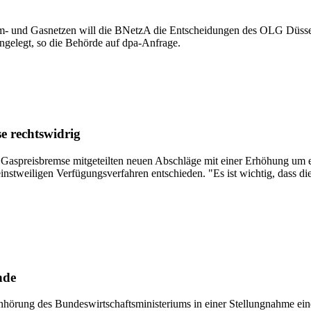
rom- und Gasnetzen will die BNetzA die Entscheidungen des OLG Düsse
gelegt, so die Behörde auf dpa-Anfrage.
e rechtswidrig
spreisbremse mitgeteilten neuen Abschläge mit einer Erhöhung um ein 
stweiligen Verfügungsverfahren entschieden. "Es ist wichtig, dass die
nde
ung des Bundeswirtschaftsministeriums in einer Stellungnahme eine f