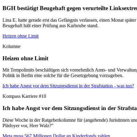
BGH bestätigt Beugehaft gegen verurteilte Linksextre
Lina E. hatte gerade erst das Gefängnis verlassen, einen Monat später
Beugehaft hält einer Prüfung aus Karlsruhe stand.
Heizen ohne Limit
Kolumne
Heizen ohne Limit
Mit Tempolimits beschäftigen sich vornehmlich Amts- und Verwaltung
Politik in Berlin eine solche für die Gesetzgebung vorzugeben.
Ich habe Angst vor dem Sitzungsdienst in der Strafstation - was tun?
Kompass Karriere #10
Ich habe Angst vor dem Sitzungsdienst in der Strafsta
Diese Woche in der Ratgeberkolumne für (angehende) Juristinnen und J
Plädoyer vor, Herr Walz?"
Meta muss 567 Millionen Dollar an Kinderfonds zahlen