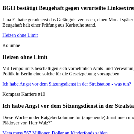
BGH bestätigt Beugehaft gegen verurteilte Linksextre
Lina E. hatte gerade erst das Gefängnis verlassen, einen Monat später
Beugehaft hält einer Prüfung aus Karlsruhe stand.
Heizen ohne Limit
Kolumne
Heizen ohne Limit
Mit Tempolimits beschäftigen sich vornehmlich Amts- und Verwaltung
Politik in Berlin eine solche für die Gesetzgebung vorzugeben.
Ich habe Angst vor dem Sitzungsdienst in der Strafstation - was tun?
Kompass Karriere #10
Ich habe Angst vor dem Sitzungsdienst in der Strafsta
Diese Woche in der Ratgeberkolumne für (angehende) Juristinnen und J
Plädoyer vor, Herr Walz?"
Meta muss 567 Millionen Dollar an Kinderfonds zahlen