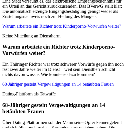
Eine Stadt versäumt es, das elektronische Empfangsbekenntnis für
ein Urteil an das Gericht zurückzusenden. Das BVerwG stellt klar:
Die automatisch erzeugte Eingangsbestätigung genügt weder als
Zustellungsnachweis noch zur Heilung des Mangels.
Warum arbeitete ein Richter trotz Kinderporno-Vorwürfen weiter?
Keine Mitteilung an Dienstherrn
Warum arbeitete ein Richter trotz Kinderporno-
Vorwürfen weiter?
Ein Thüringer Richter war trotz schwerer Vorwürfe gegen ihn noch
fast zwei Jahre weiter im Dienst – weil sein Dienstherr schlicht
nichts davon wusste. Wie konnte es dazu kommen?
68-Jähriger gesteht Vergewaltigungen an 14 betäubten Frauen
Dating-Plattform als Tatwaffe
68-Jähriger gesteht Vergewaltigungen an 14
betäubten Frauen
Über Dating-Plattformen soll der Mann seine Opfer kennengelernt
und sich öfter auch mal als Kommissar ausgegeben haben. Die