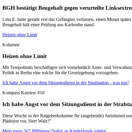
BGH bestätigt Beugehaft gegen verurteilte Linksextre
Lina E. hatte gerade erst das Gefängnis verlassen, einen Monat später
Beugehaft hält einer Prüfung aus Karlsruhe stand.
Heizen ohne Limit
Kolumne
Heizen ohne Limit
Mit Tempolimits beschäftigen sich vornehmlich Amts- und Verwaltung
Politik in Berlin eine solche für die Gesetzgebung vorzugeben.
Ich habe Angst vor dem Sitzungsdienst in der Strafstation - was tun?
Kompass Karriere #10
Ich habe Angst vor dem Sitzungsdienst in der Strafsta
Diese Woche in der Ratgeberkolumne für (angehende) Juristinnen und J
Plädoyer vor, Herr Walz?"
Meta muss 567 Millionen Dollar an Kinderfonds zahlen