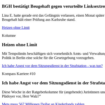
BGH bestätigt Beugehaft gegen verurteilte Linksextre
Lina E. hatte gerade erst das Gefängnis verlassen, einen Monat später
Beugehaft hält einer Prüfung aus Karlsruhe stand.
Heizen ohne Limit
Kolumne
Heizen ohne Limit
Mit Tempolimits beschäftigen sich vornehmlich Amts- und Verwaltung
Politik in Berlin eine solche für die Gesetzgebung vorzugeben.
Ich habe Angst vor dem Sitzungsdienst in der Strafstation - was tun?
Kompass Karriere #10
Ich habe Angst vor dem Sitzungsdienst in der Strafsta
Diese Woche in der Ratgeberkolumne für (angehende) Juristinnen und J
Plädoyer vor, Herr Walz?"
Meta muss 567 Millionen Dollar an Kinderfonds zahlen