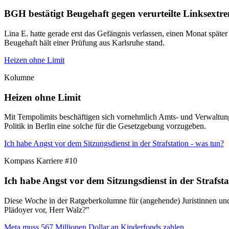
BGH bestätigt Beugehaft gegen verurteilte Linksextre
Lina E. hatte gerade erst das Gefängnis verlassen, einen Monat später
Beugehaft hält einer Prüfung aus Karlsruhe stand.
Heizen ohne Limit
Kolumne
Heizen ohne Limit
Mit Tempolimits beschäftigen sich vornehmlich Amts- und Verwaltung
Politik in Berlin eine solche für die Gesetzgebung vorzugeben.
Ich habe Angst vor dem Sitzungsdienst in der Strafstation - was tun?
Kompass Karriere #10
Ich habe Angst vor dem Sitzungsdienst in der Strafsta
Diese Woche in der Ratgeberkolumne für (angehende) Juristinnen und J
Plädoyer vor, Herr Walz?"
Meta muss 567 Millionen Dollar an Kinderfonds zahlen