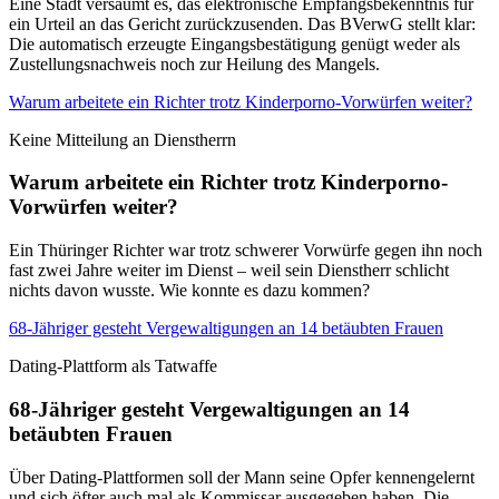
Eine Stadt versäumt es, das elektronische Empfangsbekenntnis für
ein Urteil an das Gericht zurückzusenden. Das BVerwG stellt klar:
Die automatisch erzeugte Eingangsbestätigung genügt weder als
Zustellungsnachweis noch zur Heilung des Mangels.
Warum arbeitete ein Richter trotz Kinderporno-Vorwürfen weiter?
Keine Mitteilung an Dienstherrn
Warum arbeitete ein Richter trotz Kinderporno-
Vorwürfen weiter?
Ein Thüringer Richter war trotz schwerer Vorwürfe gegen ihn noch
fast zwei Jahre weiter im Dienst – weil sein Dienstherr schlicht
nichts davon wusste. Wie konnte es dazu kommen?
68-Jähriger gesteht Vergewaltigungen an 14 betäubten Frauen
Dating-Plattform als Tatwaffe
68-Jähriger gesteht Vergewaltigungen an 14
betäubten Frauen
Über Dating-Plattformen soll der Mann seine Opfer kennengelernt
und sich öfter auch mal als Kommissar ausgegeben haben. Die