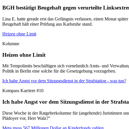
BGH bestätigt Beugehaft gegen verurteilte Linksextre
Lina E. hatte gerade erst das Gefängnis verlassen, einen Monat später
Beugehaft hält einer Prüfung aus Karlsruhe stand.
Heizen ohne Limit
Kolumne
Heizen ohne Limit
Mit Tempolimits beschäftigen sich vornehmlich Amts- und Verwaltung
Politik in Berlin eine solche für die Gesetzgebung vorzugeben.
Ich habe Angst vor dem Sitzungsdienst in der Strafstation - was tun?
Kompass Karriere #10
Ich habe Angst vor dem Sitzungsdienst in der Strafsta
Diese Woche in der Ratgeberkolumne für (angehende) Juristinnen und J
Plädoyer vor, Herr Walz?"
Meta muss 567 Millionen Dollar an Kinderfonds zahlen