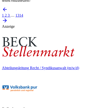
selbst einzusetzen?
1
2
3
…
1314
Anzeige
Abteilungsleitung Recht / Syndikusanwalt (m/w/d)