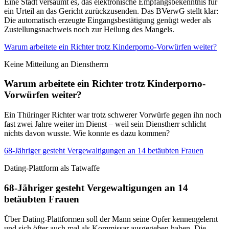
Eine Stadt versäumt es, das elektronische Empfangsbekenntnis für
ein Urteil an das Gericht zurückzusenden. Das BVerwG stellt klar:
Die automatisch erzeugte Eingangsbestätigung genügt weder als
Zustellungsnachweis noch zur Heilung des Mangels.
Warum arbeitete ein Richter trotz Kinderporno-Vorwürfen weiter?
Keine Mitteilung an Dienstherrn
Warum arbeitete ein Richter trotz Kinderporno-
Vorwürfen weiter?
Ein Thüringer Richter war trotz schwerer Vorwürfe gegen ihn noch
fast zwei Jahre weiter im Dienst – weil sein Dienstherr schlicht
nichts davon wusste. Wie konnte es dazu kommen?
68-Jähriger gesteht Vergewaltigungen an 14 betäubten Frauen
Dating-Plattform als Tatwaffe
68-Jähriger gesteht Vergewaltigungen an 14
betäubten Frauen
Über Dating-Plattformen soll der Mann seine Opfer kennengelernt
und sich öfter auch mal als Kommissar ausgegeben haben. Die