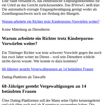
Eine Stadt versäumt es, das elektronische Empfangsbekenntnis für
ein Urteil an das Gericht zurückzusenden. Das BVerwG stellt klar:
Die automatisch erzeugte Eingangsbestätigung genügt weder als
Zustellungsnachweis noch zur Heilung des Mangels.
Warum arbeitete ein Richter trotz Kinderporno-Vorwürfen weiter?
Keine Mitteilung an Dienstherrn
Warum arbeitete ein Richter trotz Kinderporno-
Vorwürfen weiter?
Ein Thüringer Richter war trotz schwerer Vorwürfe gegen ihn noch
fast zwei Jahre weiter im Dienst – weil sein Dienstherr schlicht
nichts davon wusste. Wie konnte es dazu kommen?
68-Jähriger gesteht Vergewaltigungen an 14 betäubten Frauen
Dating-Plattform als Tatwaffe
68-Jähriger gesteht Vergewaltigungen an 14
betäubten Frauen
Über Dating-Plattformen soll der Mann seine Opfer kennengelernt
und sich öfter auch mal als Kommissar ausgegeben haben. Die