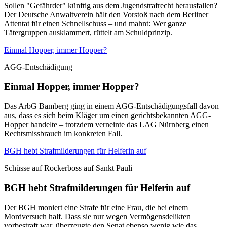
Sollen "Gefährder" künftig aus dem Jugendstrafrecht herausfallen?
Der Deutsche Anwaltverein hält den Vorstoß nach dem Berliner
Attentat für einen Schnellschuss – und mahnt: Wer ganze
Tätergruppen ausklammert, rüttelt am Schuldprinzip.
Einmal Hopper, immer Hopper?
AGG-Entschädigung
Einmal Hopper, immer Hopper?
Das ArbG Bamberg ging in einem AGG-Entschädigungsfall davon
aus, dass es sich beim Kläger um einen gerichtsbekannten AGG-
Hopper handelte – trotzdem verneinte das LAG Nürnberg einen
Rechtsmissbrauch im konkreten Fall.
BGH hebt Strafmilderungen für Helferin auf
Schüsse auf Rockerboss auf Sankt Pauli
BGH hebt Strafmilderungen für Helferin auf
Der BGH moniert eine Strafe für eine Frau, die bei einem
Mordversuch half. Dass sie nur wegen Vermögensdelikten
vorbestraft war, überzeugte den Senat ebenso wenig wie das