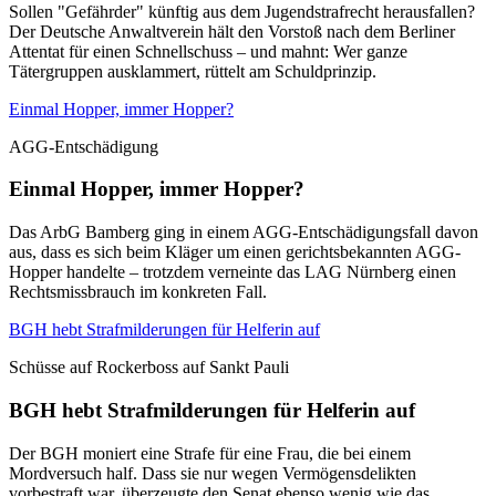
Sollen "Gefährder" künftig aus dem Jugendstrafrecht herausfallen?
Der Deutsche Anwaltverein hält den Vorstoß nach dem Berliner
Attentat für einen Schnellschuss – und mahnt: Wer ganze
Tätergruppen ausklammert, rüttelt am Schuldprinzip.
Einmal Hopper, immer Hopper?
AGG-Entschädigung
Einmal Hopper, immer Hopper?
Das ArbG Bamberg ging in einem AGG-Entschädigungsfall davon
aus, dass es sich beim Kläger um einen gerichtsbekannten AGG-
Hopper handelte – trotzdem verneinte das LAG Nürnberg einen
Rechtsmissbrauch im konkreten Fall.
BGH hebt Strafmilderungen für Helferin auf
Schüsse auf Rockerboss auf Sankt Pauli
BGH hebt Strafmilderungen für Helferin auf
Der BGH moniert eine Strafe für eine Frau, die bei einem
Mordversuch half. Dass sie nur wegen Vermögensdelikten
vorbestraft war, überzeugte den Senat ebenso wenig wie das