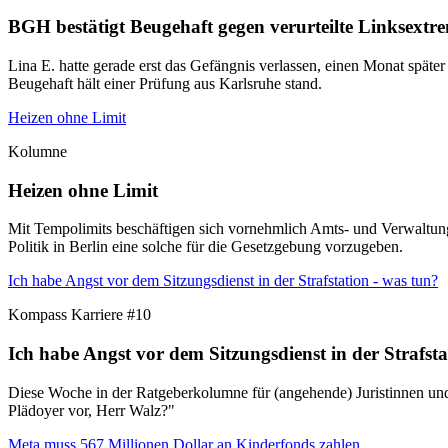
BGH bestätigt Beugehaft gegen verurteilte Linksextre
Lina E. hatte gerade erst das Gefängnis verlassen, einen Monat später
Beugehaft hält einer Prüfung aus Karlsruhe stand.
Heizen ohne Limit
Kolumne
Heizen ohne Limit
Mit Tempolimits beschäftigen sich vornehmlich Amts- und Verwaltung
Politik in Berlin eine solche für die Gesetzgebung vorzugeben.
Ich habe Angst vor dem Sitzungsdienst in der Strafstation - was tun?
Kompass Karriere #10
Ich habe Angst vor dem Sitzungsdienst in der Strafsta
Diese Woche in der Ratgeberkolumne für (angehende) Juristinnen und J
Plädoyer vor, Herr Walz?"
Meta muss 567 Millionen Dollar an Kinderfonds zahlen