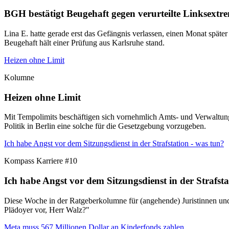
BGH bestätigt Beugehaft gegen verurteilte Linksextre
Lina E. hatte gerade erst das Gefängnis verlassen, einen Monat später
Beugehaft hält einer Prüfung aus Karlsruhe stand.
Heizen ohne Limit
Kolumne
Heizen ohne Limit
Mit Tempolimits beschäftigen sich vornehmlich Amts- und Verwaltung
Politik in Berlin eine solche für die Gesetzgebung vorzugeben.
Ich habe Angst vor dem Sitzungsdienst in der Strafstation - was tun?
Kompass Karriere #10
Ich habe Angst vor dem Sitzungsdienst in der Strafsta
Diese Woche in der Ratgeberkolumne für (angehende) Juristinnen und J
Plädoyer vor, Herr Walz?"
Meta muss 567 Millionen Dollar an Kinderfonds zahlen