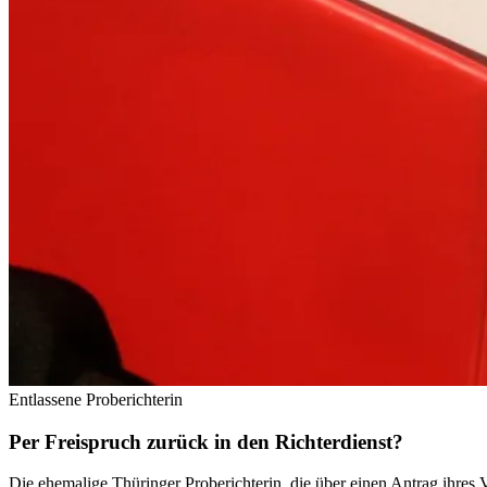
Entlassene Proberichterin
Per Freispruch zurück in den Richterdienst?
Die ehemalige Thüringer Proberichterin, die über einen Antrag ihres 