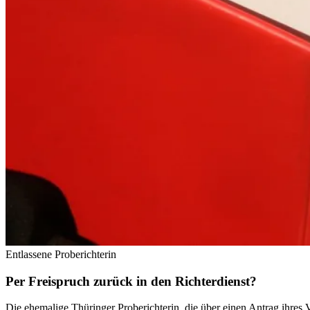
Entlassene Proberichterin
Per Freispruch zurück in den Richterdienst?
Die ehemalige Thüringer Proberichterin, die über einen Antrag ihres 